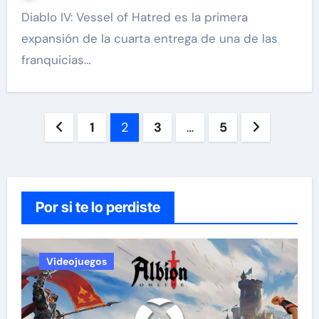
Diablo IV: Vessel of Hatred es la primera
expansión de la cuarta entrega de una de las
franquicias…
Paginación
1
2
3
…
5
de
entradas
Por si te lo perdiste
Videojuegos