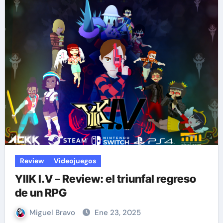
Review
Videojuegos
YIIK I.V – Review: el triunfal regreso
de un RPG
Miguel Bravo
Ene 23, 2025