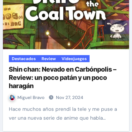
Destacados
Review
Videojuegos
Shin chan: Nevado en Carbónpolis –
Review: un poco patán y un poco
haragán
Miguel Bravo
Nov 27, 2024
Hace muchos años prendí la tele y me puse a
ver una nueva serie de anime que había…