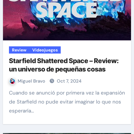
Review
Videojuegos
Starfield Shattered Space – Review:
un universo de pequeñas cosas
Miguel Bravo
Oct 7, 2024
Cuando se anunció por primera vez la expansión
de Starfield no pude evitar imaginar lo que nos
esperaría…