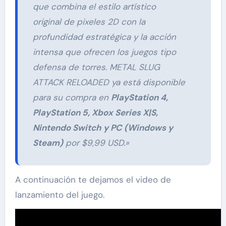
que combina el estilo artístico
original de pixeles 2D con la
profundidad estratégica y la acción
intensa que ofrecen los juegos tipo
defensa de torres. METAL SLUG
ATTACK RELOADED ya está disponible
para su compra en
PlayStation 4,
PlayStation 5, Xbox Series X|S,
Nintendo Switch y PC (Windows y
Steam)
por $9,99 USD.»
A continuación te dejamos el video de
lanzamiento del juego.