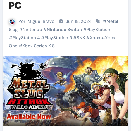
PC
Por
Miguel Bravo
Jun 18, 2024
#
Metal
Slug
#
Nintendo
#
NIntendo Switch
#
PlayStation
#
PlayStation 4
#
PlayStation 5
#
SNK
#
Xbox
#
Xbox
One
#
Xbox Series X S