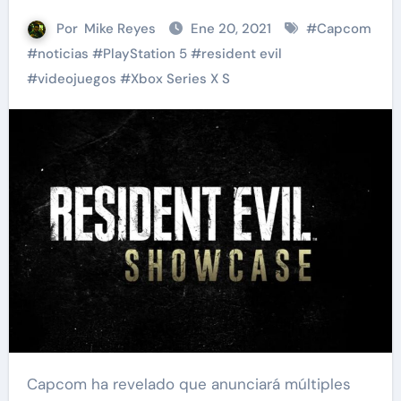
Por
Mike Reyes
Ene 20, 2021
#
Capcom
#
noticias
#
PlayStation 5
#
resident evil
#
videojuegos
#
Xbox Series X S
Capcom ha revelado que anunciará múltiples