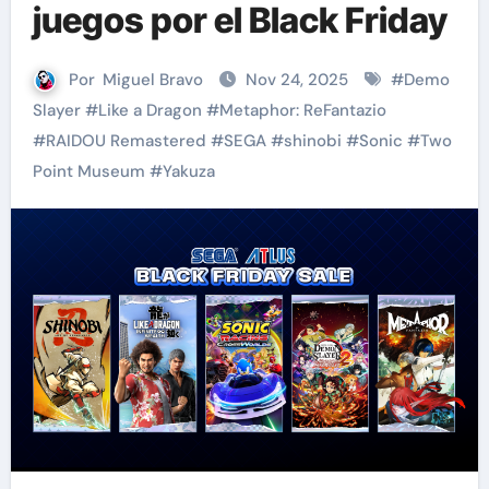
juegos por el Black Friday
Por
Miguel Bravo
Nov 24, 2025
#
Demo
Slayer
#
Like a Dragon
#
Metaphor: ReFantazio
#
RAIDOU Remastered
#
SEGA
#
shinobi
#
Sonic
#
Two
Point Museum
#
Yakuza