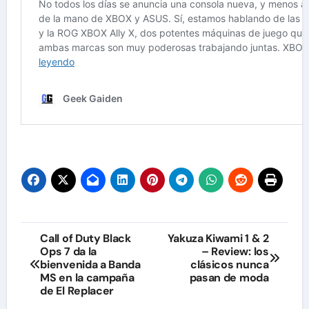
Navegación
Call of Duty Black
Yakuza Kiwami 1 & 2
Ops 7 da la
– Review: los
de
bienvenida a Banda
clásicos nunca
MS en la campaña
pasan de moda
entradas
de El Replacer