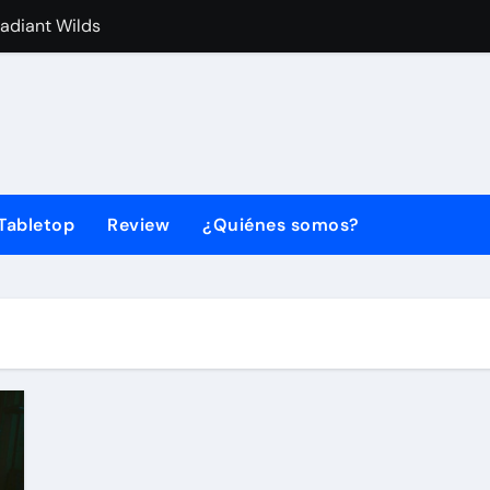
Radiant Wilds
d Land Edition ya está disponible
des componentes en la AHR Expo 2026
 está disponible para PC y consolas
LECTION Vol. 2 llega este año con Metal Gear Solid 4
Tabletop
Review
¿Quiénes somos?
a su cuarto aniversario con Dark Magician como protagonis
ones B2B integradas de pantallas y software en ISE 2026
a York alternativa a partir de marzo
rect: SEGA anuncia fecha y hora
da a Xbox con un nuevo tráiler