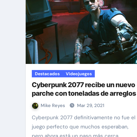
Destacados
Videojuegos
Cyberpunk 2077 recibe un nuevo
parche con toneladas de arreglos
Mike Reyes
Mar 29, 2021
Cyberpunk 2077 definitivamente no fue el
juego perfecto que muchos esperaban,
pero ahora está un paso más cerca…