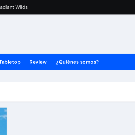
Radiant Wilds
d Land Edition ya está disponible
des componentes en la AHR Expo 2026
 está disponible para PC y consolas
LECTION Vol. 2 llega este año con Metal Gear Solid 4
Tabletop
Review
¿Quiénes somos?
a su cuarto aniversario con Dark Magician como protagonis
ones B2B integradas de pantallas y software en ISE 2026
a York alternativa a partir de marzo
rect: SEGA anuncia fecha y hora
da a Xbox con un nuevo tráiler