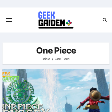
Saltar
al
contenido
One Piece
Inicio
One Piece