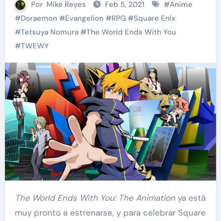
Por
Mike Reyes
Feb 5, 2021
#
Anime
#
Doraemon
#
Evangelion
#
RPG
#
Square Enix
#
Tetsuya Nomura
#
The World Ends With You
#
TWEWY
The World Ends With You: The Animation
ya está
muy pronto a estrenarse, y para celebrar Square