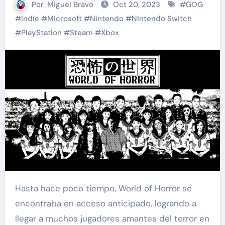
Por
Miguel Bravo
Oct 20, 2023
#
GOG
#
Indie
#
Microsoft
#
Nintendo
#
NIntendo Switch
#
PlayStation
#
Steam
#
Xbox
Hasta hace poco tiempo, World of Horror se
encontraba en acceso anticipado, logrando a
llegar a muchos jugadores amantes del terror en