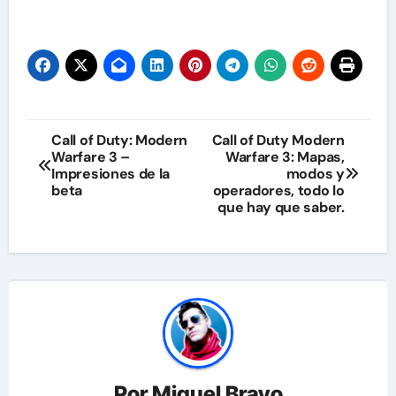
Navegación
Call of Duty: Modern
Call of Duty Modern
Warfare 3 –
Warfare 3: Mapas,
de
Impresiones de la
modos y
beta
operadores, todo lo
entradas
que hay que saber.
Por
Miguel Bravo