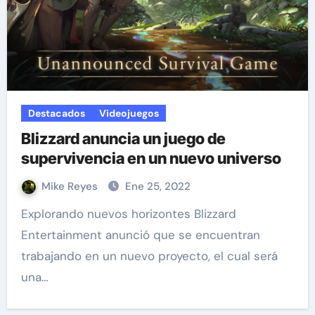
Destacados
Videojuegos
Blizzard anuncia un juego de
supervivencia en un nuevo universo
Mike Reyes
Ene 25, 2022
Explorando nuevos horizontes Blizzard
Entertainment anunció que se encuentran
trabajando en un nuevo proyecto, el cual será
una…