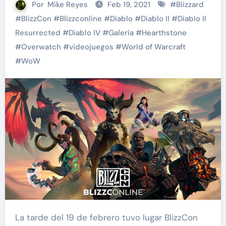
Por
Mike Reyes
Feb 19, 2021
#
Blizzard
#
BlizzCon
#
Blizzconline
#
Diablo
#
Diablo II
#
Diablo II
Resurrected
#
Diablo IV
#
Galería
#
Hearthstone
#
Overwatch
#
videojuegos
#
World of Warcraft
#
WoW
La tarde del 19 de febrero tuvo lugar BlizzCon