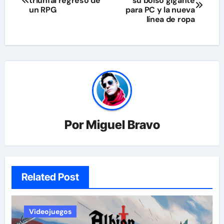
triunfal regreso de
su bolso gigante
de
un RPG
para PC y la nueva
línea de ropa
entradas
Por
Miguel Bravo
Related Post
Videojuegos