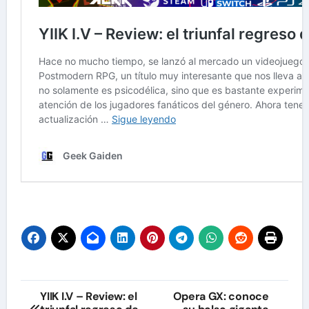
Navegación
YIIK I.V – Review: el
Opera GX: conoce