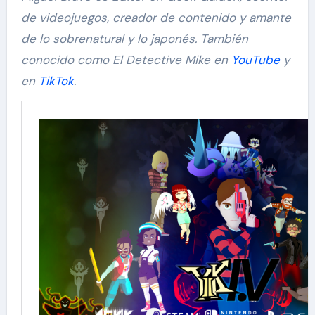
de videojuegos, creador de contenido y amante
de lo sobrenatural y lo japonés. También
conocido como El Detective Mike en
YouTube
y
en
TikTok
.