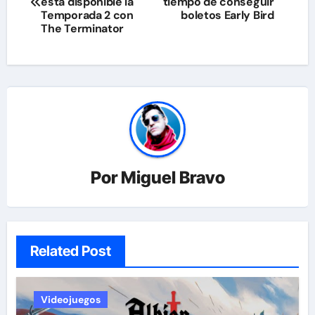
de
está disponible la
tiempo de conseguir
Temporada 2 con
boletos Early Bird
entradas
The Terminator
Por
Miguel Bravo
Related Post
Videojuegos