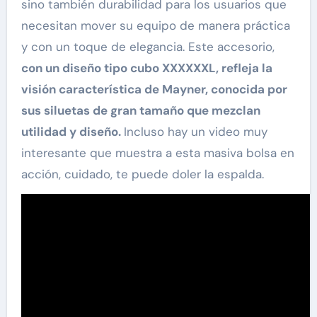
sino también durabilidad para los usuarios que
necesitan mover su equipo de manera práctica
y con un toque de elegancia. Este accesorio,
con un diseño tipo cubo XXXXXXL, refleja la
visión característica de Mayner, conocida por
sus siluetas de gran tamaño que mezclan
utilidad y diseño.
Incluso hay un video muy
interesante que muestra a esta masiva bolsa en
acción, cuidado, te puede doler la espalda.