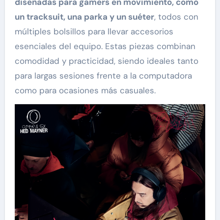
diseñadas para gamers en movimiento, como
un tracksuit, una parka y un suéter
, todos con
múltiples bolsillos para llevar accesorios
esenciales del equipo. Estas piezas combinan
comodidad y practicidad, siendo ideales tanto
para largas sesiones frente a la computadora
como para ocasiones más casuales.