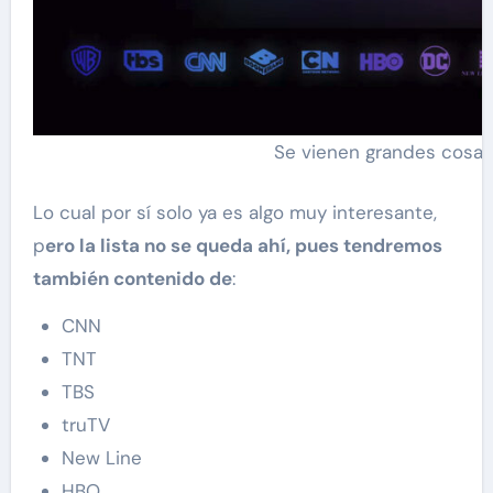
Se vienen grandes cosas
Lo cual por sí solo ya es algo muy interesante,
p
ero la lista no se queda ahí, pues tendremos
también contenido de
:
CNN
TNT
TBS
truTV
New Line
HBO