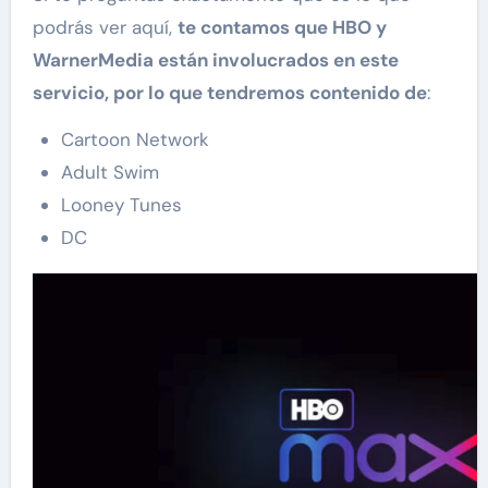
podrás ver aquí,
te contamos que HBO y
WarnerMedia están involucrados en este
servicio, por lo que tendremos contenido de
:
Cartoon Network
Adult Swim
Looney Tunes
DC