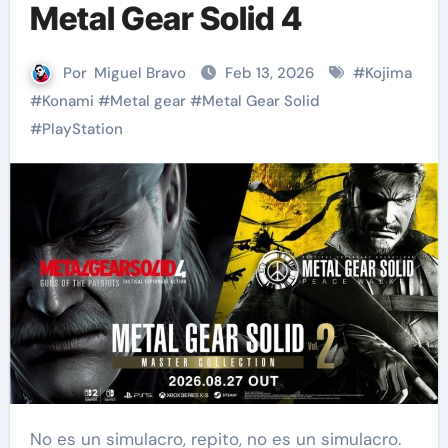
Metal Gear Solid 4
Por
Miguel Bravo
Feb 13, 2026
#
Kojima
#
Konami
#
Metal gear
#
Metal Gear Solid
#
PlayStation
No es un simulacro, repito, no es un simulacro.