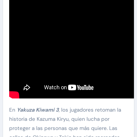
En
Yakuza Kiwami 3
, los jugadores retoman la
historia de Kazuma Kiryu, quien lucha por
proteger a las personas que más quiere. Las