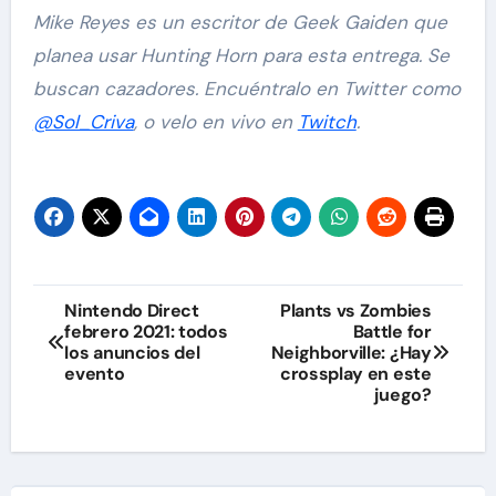
Mike Reyes es un escritor de Geek Gaiden que
planea usar Hunting Horn para esta entrega. Se
buscan cazadores. Encuéntralo en Twitter como
@Sol_Criva
, o velo en vivo en
Twitch
.
Navegación
Nintendo Direct
Plants vs Zombies
febrero 2021: todos
Battle for
de
los anuncios del
Neighborville: ¿Hay
evento
crossplay en este
entradas
juego?