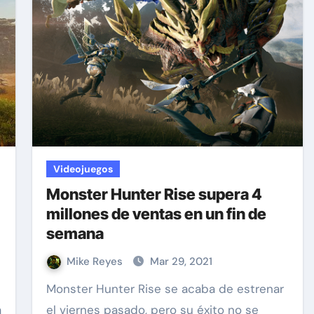
Videojuegos
Monster Hunter Rise supera 4
millones de ventas en un fin de
semana
Mike Reyes
Mar 29, 2021
Monster Hunter Rise se acaba de estrenar
a
el viernes pasado, pero su éxito no se