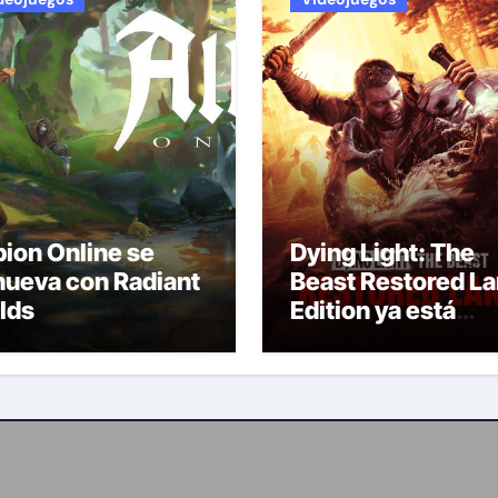
bion Online se
Dying Light: The
nueva con Radiant
Beast Restored L
lds
Edition ya está
disponible