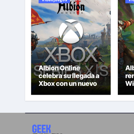
Albion Online
Al
celebra su llegada a
re
Xbox con un nuevo
Wi
tráiler