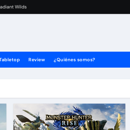
Radiant Wilds
d Land Edition ya está disponible
des componentes en la AHR Expo 2026
 está disponible para PC y consolas
LECTION Vol. 2 llega este año con Metal Gear Solid 4
Tabletop
Review
¿Quiénes somos?
a su cuarto aniversario con Dark Magician como protagonis
ones B2B integradas de pantallas y software en ISE 2026
a York alternativa a partir de marzo
rect: SEGA anuncia fecha y hora
da a Xbox con un nuevo tráiler