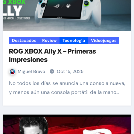
Destacados
Review
Tecnología
Videojuegos
ROG XBOX Ally X – Primeras
impresiones
Miguel Bravo
Oct 15, 2025
No todos los días se anuncia una consola nueva,
y menos aún una consola portátil de la mano…