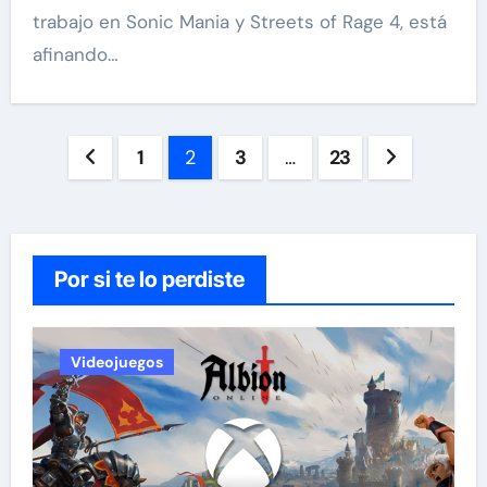
trabajo en Sonic Mania y Streets of Rage 4, está
afinando…
Paginación
1
2
3
…
23
de
entradas
Por si te lo perdiste
Videojuegos