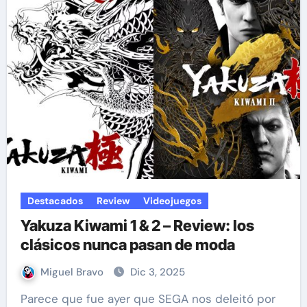
Destacados
Review
Videojuegos
Yakuza Kiwami 1 & 2 – Review: los
clásicos nunca pasan de moda
Miguel Bravo
Dic 3, 2025
Parece que fue ayer que SEGA nos deleitó por