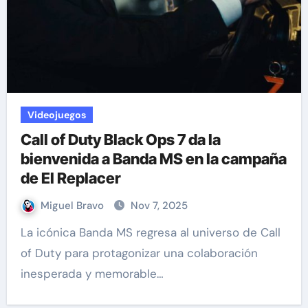
Videojuegos
Call of Duty Black Ops 7 da la
bienvenida a Banda MS en la campaña
de El Replacer
Miguel Bravo
Nov 7, 2025
La icónica Banda MS regresa al universo de Call
of Duty para protagonizar una colaboración
inesperada y memorable…