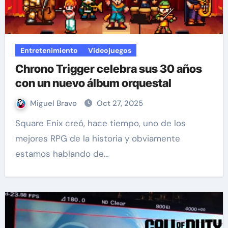
Entretenimiento
Videojuegos
Chrono Trigger celebra sus 30 años
con un nuevo álbum orquestal
Miguel Bravo
Oct 27, 2025
Square Enix creó, hace tiempo, uno de los
mejores RPG de la historia y obviamente
estamos hablando de…